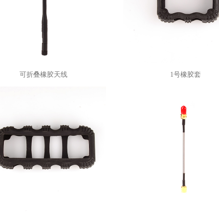
可折叠橡胶天线
1号橡胶套