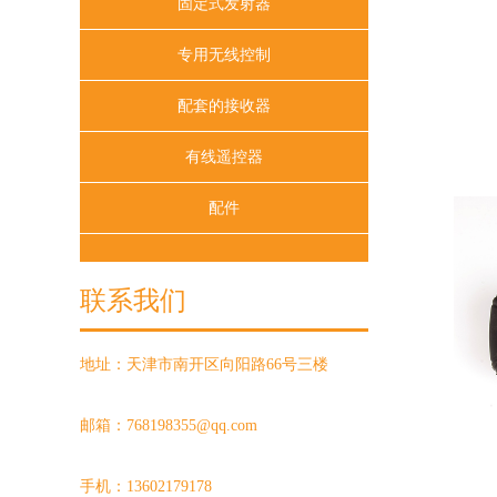
固定式发射器
专用无线控制
配套的接收器
有线遥控器
配件
联系我们
地址：天津市南开区向阳路66号三楼
邮箱：768198355@qq.com
手机：13602179178