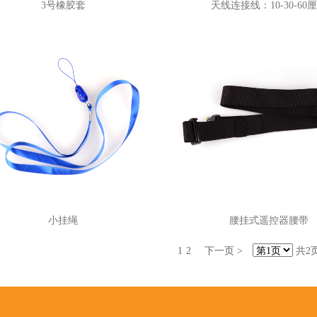
3号橡胶套
天线连接线：10-30-60
小挂绳
腰挂式遥控器腰带
1
2
下一页 >
共2页